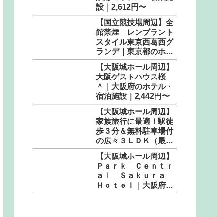
設｜2,612円〜
【国立競技場周辺】全
館禁煙 レンブラント
スタイル東京西葛西グ
ランデ｜東京都のホテ
ル・宿泊施設｜3,480
【大阪城ホール周辺】
円〜
大阪ゲストハウス桜
＾｜大阪府のホテル・
宿泊施設｜2,442円〜
【大阪城ホール周辺】
家族旅行に最適！駅徒
歩３分＆無料駐車場付
の広々３ＬＤＫ（最大
定員１２名）ＬＨ／民
【大阪城ホール周辺】
泊｜大阪府のホテル・
Ｐａｒｋ Ｃｅｎｔｒ
宿泊施設｜4,687円〜
ａｌ Ｓａｋｕｒａ
Ｈｏｔｅｌ｜大阪府の
ホテル・宿泊施設｜
2,580円〜