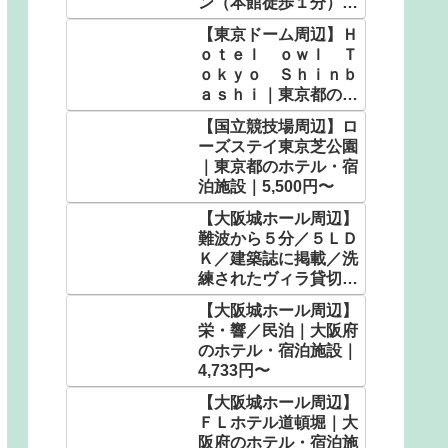
ン（本館徒歩１分）｜
埼玉県の人気温泉｜
【東京ドーム周辺】Ｈ
4,900円〜
ｏｔｅｌ ｏｗｌ Ｔ
ｏｋｙｏ Ｓｈｉｎｂ
ａｓｈｉ｜東京都のビ
ジネスホテル｜2,600
【国立競技場周辺】ロ
円〜
ーズステイ東京芝公園
｜東京都のホテル・宿
泊施設｜5,500円〜
【大阪城ホール周辺】
難波から５分／５ＬＤ
Ｋ／建築誌に掲載／洗
練されたヴィラ貸切で
想い出に残る時間
【大阪城ホール周辺】
を。 ＾｜大阪府のホ
栄・響／民泊｜大阪府
テル・宿泊施設｜
のホテル・宿泊施設｜
9,466円〜
4,733円〜
【大阪城ホール周辺】
ＦＬホテル道頓堀｜大
阪府のホテル・宿泊施