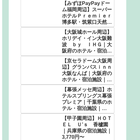
【みずほPayPayドー
ム福岡周辺】スーパー
ホテルＰｒｅｍｉｅｒ
博多駅・筑紫口天然温
泉｜福岡県のホテル・
【大阪城ホール周辺】
宿泊施設｜5,050円〜
ホリデイ・イン大阪難
波 ｂｙ ＩＨＧ｜大
阪府のホテル・宿泊施
設｜5,583円〜
【京セラドーム大阪周
辺】グランパスｉｎｎ
大阪なんば｜大阪府の
ホテル・宿泊施設｜
2,320円〜
【幕張メッセ周辺】ホ
テルスプリングス幕張
プレミア｜千葉県のホ
テル・宿泊施設｜
7,000円〜
【甲子園周辺】ＨＯＴ
ＥＬ Ｕ’ｓ 香櫨園
｜兵庫県の宿泊施設｜
3,770円〜