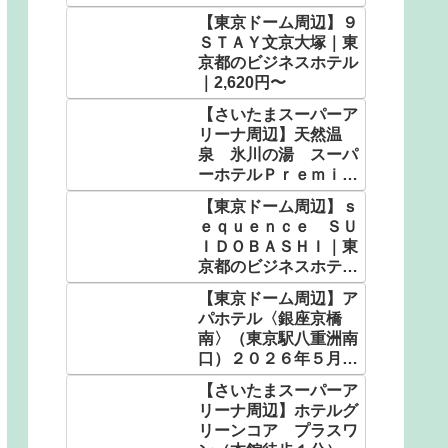
【東京ドーム周辺】９
ＳＴＡＹ文京大塚｜東
京都のビジネスホテル
｜2,620円〜
【さいたまスーパーア
リーナ周辺】天然温
泉 氷川の湯 スーパ
ーホテルＰｒｅｍｉｅ
ｒさいたま・大宮駅東
【東京ドーム周辺】ｓ
口｜埼玉県の人気温泉
ｅｑｕｅｎｃｅ ＳＵ
｜4,982円〜
ＩＤＯＢＡＳＨＩ｜東
京都のビジネスホテル
｜3,564円〜
【東京ドーム周辺】ア
パホテル〈銀座京橋
南〉（東京駅八重洲南
口）２０２６年５月客
室設備リニューアル｜
【さいたまスーパーア
東京都のビジネスホテ
リーナ周辺】ホテルグ
ル｜5,130円〜
リーンコア プラスワ