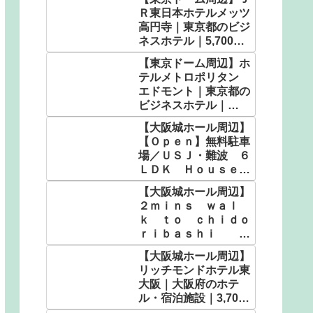
Ｒ東日本ホテルメッツ
高円寺｜東京都のビジ
ネスホテル｜5,700
円〜
【東京ドーム周辺】ホ
テルメトロポリタン
エドモント｜東京都の
ビジネスホテル｜
5,900円〜
【大阪城ホール周辺】
【Ｏｐｅｎ】無料駐車
場／ＵＳＪ・難波 ６
ＬＤＫ Ｈｏｕｓｅ／
民泊｜大阪府のホテ
【大阪城ホール周辺】
ル・宿泊施設｜9,280
２ｍｉｎｓ ｗａｌ
円〜
ｋ ｔｏ ｃｈｉｄｏ
ｒｉｂａｓｈｉ Ｕ
ＳＪ／民泊｜大阪府の
【大阪城ホール周辺】
ホテル・宿泊施設｜
リッチモンドホテル東
5,104円〜
大阪｜大阪府のホテ
ル・宿泊施設｜3,700
円〜