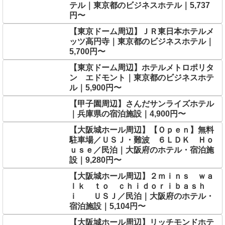
テル｜東京都のビジネスホテル｜5,737
円〜
【東京ドーム周辺】ＪＲ東日本ホテルメ
ッツ高円寺｜東京都のビジネスホテル｜
5,700円〜
【東京ドーム周辺】ホテルメトロポリタ
ン エドモント｜東京都のビジネスホテ
ル｜5,900円〜
【甲子園周辺】さんだサンライズホテル
｜兵庫県の宿泊施設｜4,900円〜
【大阪城ホール周辺】【Ｏｐｅｎ】無料
駐車場／ＵＳＪ・難波 ６ＬＤＫ Ｈｏ
ｕｓｅ／民泊｜大阪府のホテル・宿泊施
設｜9,280円〜
【大阪城ホール周辺】２ｍｉｎｓ ｗａ
ｌｋ ｔｏ ｃｈｉｄｏｒｉｂａｓｈ
ｉ ＵＳＪ／民泊｜大阪府のホテル・
宿泊施設｜5,104円〜
【大阪城ホール周辺】リッチモンドホテ