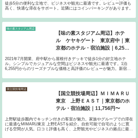
徒歩5分の便利な立地で、ビジネスや観光に最適です。レビュー評価も
高く、快適な滞在をサポート。近隣にはコインパーキングがあります。
味の素スタジアム周辺
【味の素スタジアム周辺】ホテ
ル ケヤキゲート 東京府中｜東
京都のホテル・宿泊施設｜6,255
円〜
2021年7月開業、府中駅から屋根付きデッキで徒歩1分の好立地ホテ
ル。シンプルでカジュアルな空間はビジネスや観光に最適です。1泊
6,255円からのリーズナブルな価格と高評価のレビューが魅力。新宿ま
で電車で約20分とアクセスも抜群です。
国立競技場周辺
【国立競技場周辺】ＭＩＭＡＲＵ
東京 上野ＥＡＳＴ｜東京都のホ
テル・宿泊施設｜11,756円〜
上野駅徒歩圏内でキッチン付きの客室が魅力。家族やグループでの滞在
に最適なMIMARU東京 上野EASTを紹介。自炊可能で自宅のように寛
げる空間が人気。口コミ評価も高く、上野観光やビジネスの拠点に最適
です。