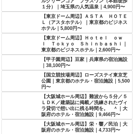
ルグリーンコア プラスワン（本館徒歩
１分）｜埼玉県の人気温泉｜4,900円〜
【東京ドーム周辺】ＡＳＴＡ ＨＯＴＥ
Ｌ（アスタホテル）｜東京都のビジネス
ホテル｜5,800円〜
【東京ドーム周辺】Ｈｏｔｅｌ ｏｗ
ｌ Ｔｏｋｙｏ Ｓｈｉｎｂａｓｈｉ｜
東京都のビジネスホテル｜2,600円〜
【甲子園周辺】豆家｜兵庫県の宿泊施設
｜38,100円〜
【国立競技場周辺】ローズステイ東京芝
公園｜東京都のホテル・宿泊施設｜5,500
円〜
【大阪城ホール周辺】難波から５分／５
ＬＤＫ／建築誌に掲載／洗練されたヴィ
ラ貸切で想い出に残る時間を。 ＾｜大
阪府のホテル・宿泊施設｜9,466円〜
【大阪城ホール周辺】栄・響／民泊｜大
阪府のホテル・宿泊施設｜4,733円〜