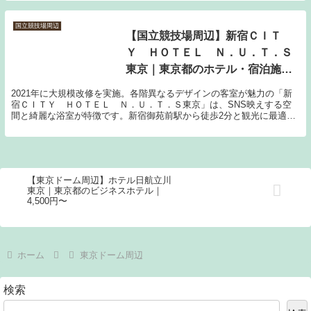
国立競技場周辺
【国立競技場周辺】新宿ＣＩＴ
Ｙ ＨＯＴＥＬ Ｎ．Ｕ．Ｔ．Ｓ
東京｜東京都のホテル・宿泊施設
｜5,100円〜
2021年に大規模改修を実施。各階異なるデザインの客室が魅力の「新
宿ＣＩＴＹ ＨＯＴＥＬ Ｎ．Ｕ．Ｔ．Ｓ東京」は、SNS映えする空
間と綺麗な浴室が特徴です。新宿御苑前駅から徒歩2分と観光に最適な
立地。
【東京ドーム周辺】ホテル日航立川
東京｜東京都のビジネスホテル｜
4,500円〜
ホーム
東京ドーム周辺
検索