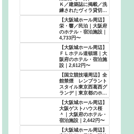
Ｋ／建築誌に掲載／洗
練されたヴィラ貸切で
想い出に残る時間
【大阪城ホール周辺】
を。 ＾｜大阪府のホ
栄・響／民泊｜大阪府
テル・宿泊施設｜
のホテル・宿泊施設｜
9,466円〜
4,733円〜
【大阪城ホール周辺】
ＦＬホテル道頓堀｜大
阪府のホテル・宿泊施
設｜2,612円〜
【国立競技場周辺】全
館禁煙 レンブラント
スタイル東京西葛西グ
ランデ｜東京都のホテ
ル・宿泊施設｜3,480
【大阪城ホール周辺】
円〜
大阪ゲストハウス桜
＾｜大阪府のホテル・
宿泊施設｜2,442円〜
【大阪城ホール周辺】