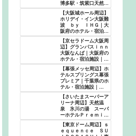
博多駅・筑紫口天然温
泉｜福岡県のホテル・
【大阪城ホール周辺】
宿泊施設｜5,050円〜
ホリデイ・イン大阪難
波 ｂｙ ＩＨＧ｜大
阪府のホテル・宿泊施
設｜5,583円〜
【京セラドーム大阪周
辺】グランパスｉｎｎ
大阪なんば｜大阪府の
ホテル・宿泊施設｜
2,320円〜
【幕張メッセ周辺】ホ
テルスプリングス幕張
プレミア｜千葉県のホ
テル・宿泊施設｜
7,000円〜
【さいたまスーパーア
リーナ周辺】天然温
泉 氷川の湯 スーパ
ーホテルＰｒｅｍｉｅ
ｒさいたま・大宮駅東
【東京ドーム周辺】ｓ
口｜埼玉県の人気温泉
ｅｑｕｅｎｃｅ ＳＵ
｜4,982円〜