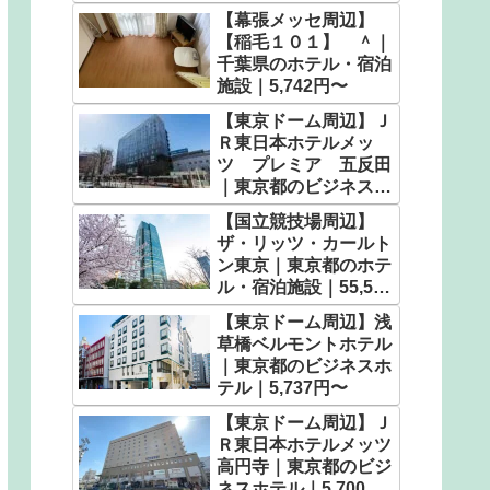
【幕張メッセ周辺】
【稲毛１０１】 ＾｜
千葉県のホテル・宿泊
施設｜5,742円〜
【東京ドーム周辺】Ｊ
Ｒ東日本ホテルメッ
ツ プレミア 五反田
｜東京都のビジネスホ
テル｜6,960円〜
【国立競技場周辺】
ザ・リッツ・カールト
ン東京｜東京都のホテ
ル・宿泊施設｜55,592
円〜
【東京ドーム周辺】浅
草橋ベルモントホテル
｜東京都のビジネスホ
テル｜5,737円〜
【東京ドーム周辺】Ｊ
Ｒ東日本ホテルメッツ
高円寺｜東京都のビジ
ネスホテル｜5,700