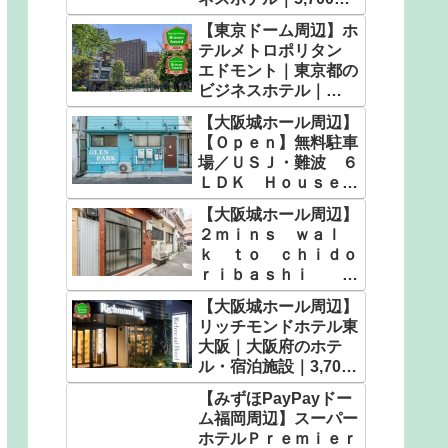
円〜
【東京ドーム周辺】ホ
テルメトロポリタン
エドモント｜東京都の
ビジネスホテル｜
5,900円〜
【大阪城ホール周辺】
【Ｏｐｅｎ】無料駐車
場／ＵＳＪ・難波 ６
ＬＤＫ Ｈｏｕｓｅ／
民泊｜大阪府のホテ
【大阪城ホール周辺】
ル・宿泊施設｜9,280
２ｍｉｎｓ ｗａｌ
円〜
ｋ ｔｏ ｃｈｉｄｏ
ｒｉｂａｓｈｉ Ｕ
ＳＪ／民泊｜大阪府の
【大阪城ホール周辺】
ホテル・宿泊施設｜
リッチモンドホテル東
5,104円〜
大阪｜大阪府のホテ
ル・宿泊施設｜3,700
円〜
【みずほPayPayドー
ム福岡周辺】スーパー
ホテルＰｒｅｍｉｅｒ