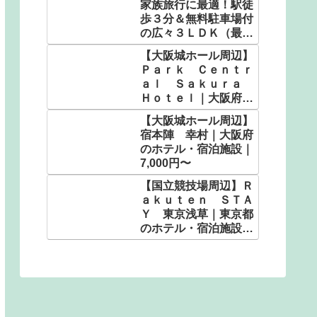
家族旅行に最適！駅徒
歩３分＆無料駐車場付
の広々３ＬＤＫ（最大
定員１２名）ＬＨ／民
【大阪城ホール周辺】
泊｜大阪府のホテル・
Ｐａｒｋ Ｃｅｎｔｒ
宿泊施設｜4,687円〜
ａｌ Ｓａｋｕｒａ
Ｈｏｔｅｌ｜大阪府の
ホテル・宿泊施設｜
【大阪城ホール周辺】
2,580円〜
宿本陣 幸村｜大阪府
のホテル・宿泊施設｜
7,000円〜
【国立競技場周辺】Ｒ
ａｋｕｔｅｎ ＳＴＡ
Ｙ 東京浅草｜東京都
のホテル・宿泊施設｜
4,250円〜