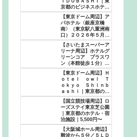
ＩＤＯＢＡＳＨＩ｜東
京都のビジネスホテル
｜3,564円〜
【東京ドーム周辺】ア
パホテル〈銀座京橋
南〉（東京駅八重洲南
口）２０２６年５月客
室設備リニューアル｜
【さいたまスーパーア
東京都のビジネスホテ
リーナ周辺】ホテルグ
ル｜5,130円〜
リーンコア プラスワ
ン（本館徒歩１分）｜
埼玉県の人気温泉｜
【東京ドーム周辺】Ｈ
4,900円〜
ｏｔｅｌ ｏｗｌ Ｔ
ｏｋｙｏ Ｓｈｉｎｂ
ａｓｈｉ｜東京都のビ
ジネスホテル｜2,600
【国立競技場周辺】ロ
円〜
ーズステイ東京芝公園
｜東京都のホテル・宿
泊施設｜5,500円〜
【大阪城ホール周辺】
難波から５分／５ＬＤ