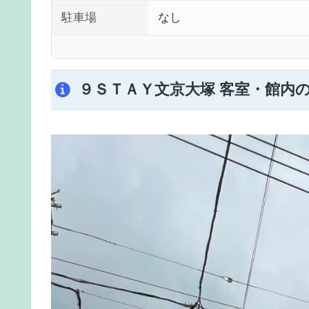
駐車場
なし
９ＳＴＡＹ文京大塚 客室・館内