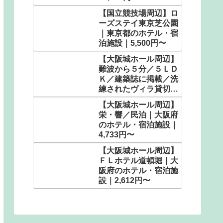
【国立競技場周辺】ロ
ーズステイ東京芝公園
｜東京都のホテル・宿
泊施設｜5,500円〜
【大阪城ホール周辺】
難波から５分／５ＬＤ
Ｋ／建築誌に掲載／洗
練されたヴィラ貸切で
想い出に残る時間
【大阪城ホール周辺】
を。 ＾｜大阪府のホ
栄・響／民泊｜大阪府
テル・宿泊施設｜
のホテル・宿泊施設｜
9,466円〜
4,733円〜
【大阪城ホール周辺】
ＦＬホテル道頓堀｜大
阪府のホテル・宿泊施
設｜2,612円〜