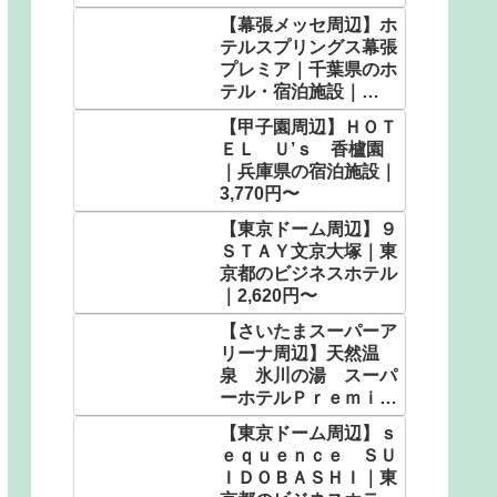
2,320円〜
【幕張メッセ周辺】ホ
テルスプリングス幕張
プレミア｜千葉県のホ
テル・宿泊施設｜
7,000円〜
【甲子園周辺】ＨＯＴ
ＥＬ Ｕ’ｓ 香櫨園
｜兵庫県の宿泊施設｜
3,770円〜
【東京ドーム周辺】９
ＳＴＡＹ文京大塚｜東
京都のビジネスホテル
｜2,620円〜
【さいたまスーパーア
リーナ周辺】天然温
泉 氷川の湯 スーパ
ーホテルＰｒｅｍｉｅ
ｒさいたま・大宮駅東
【東京ドーム周辺】ｓ
口｜埼玉県の人気温泉
ｅｑｕｅｎｃｅ ＳＵ
｜4,982円〜
ＩＤＯＢＡＳＨＩ｜東