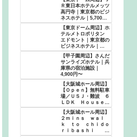
Ｒ東日本ホテルメッツ
高円寺｜東京都のビジ
ネスホテル｜5,700
円〜
【東京ドーム周辺】ホ
テルメトロポリタン
エドモント｜東京都の
ビジネスホテル｜
5,900円〜
【甲子園周辺】さんだ
サンライズホテル｜兵
庫県の宿泊施設｜
4,900円〜
【大阪城ホール周辺】
【Ｏｐｅｎ】無料駐車
場／ＵＳＪ・難波 ６
ＬＤＫ Ｈｏｕｓｅ／
民泊｜大阪府のホテ
【大阪城ホール周辺】
ル・宿泊施設｜9,280
２ｍｉｎｓ ｗａｌ
円〜
ｋ ｔｏ ｃｈｉｄｏ
ｒｉｂａｓｈｉ Ｕ
ＳＪ／民泊｜大阪府の