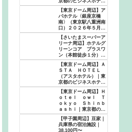
京都のビジネスホテル
｜3,564円〜
【東京ドーム周辺】ア
パホテル〈銀座京橋
南〉（東京駅八重洲南
口）２０２６年５月客
室設備リニューアル｜
【さいたまスーパーア
東京都のビジネスホテ
リーナ周辺】ホテルグ
ル｜5,130円〜
リーンコア プラスワ
ン（本館徒歩１分）｜
埼玉県の人気温泉｜
【東京ドーム周辺】Ａ
4,900円〜
ＳＴＡ ＨＯＴＥＬ
（アスタホテル）｜東
京都のビジネスホテル
｜5,800円〜
【東京ドーム周辺】Ｈ
ｏｔｅｌ ｏｗｌ Ｔ
ｏｋｙｏ Ｓｈｉｎｂ
ａｓｈｉ｜東京都のビ
ジネスホテル｜2,600
【甲子園周辺】豆家｜
円〜
兵庫県の宿泊施設｜
38,100円〜