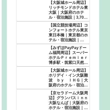
【大阪城ホール周辺】
ホテル・宿泊施設｜
リッチモンドホテル東
5,104円〜
大阪｜大阪府のホテ
ル・宿泊施設｜3,700
円〜
【国立競技場周辺】コ
ンフォートホテル東京
東日本橋｜東京都のホ
テル・宿泊施設｜
5,100円〜
【みずほPayPayドー
ム福岡周辺】スーパー
ホテルＰｒｅｍｉｅｒ
博多駅・筑紫口天然温
泉｜福岡県のホテル・
【大阪城ホール周辺】
宿泊施設｜5,050円〜
ホリデイ・イン大阪難
波 ｂｙ ＩＨＧ｜大
阪府のホテル・宿泊施
設｜5,583円〜
【京セラドーム大阪周
辺】グランパスｉｎｎ
大阪なんば｜大阪府の
ホテル・宿泊施設｜