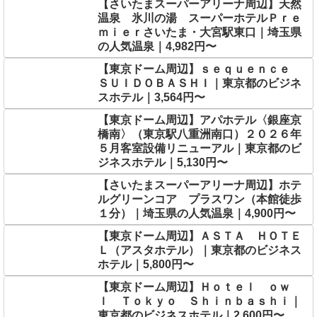
【さいたまスーパーアリーナ周辺】天然
温泉 氷川の湯 スーパーホテルＰｒｅ
ｍｉｅｒさいたま・大宮駅東口｜埼玉県
の人気温泉｜4,982円〜
【東京ドーム周辺】ｓｅｑｕｅｎｃｅ
ＳＵＩＤＯＢＡＳＨＩ｜東京都のビジネ
スホテル｜3,564円〜
【東京ドーム周辺】アパホテル〈銀座京
橋南〉（東京駅八重洲南口）２０２６年
５月客室設備リニューアル｜東京都のビ
ジネスホテル｜5,130円〜
【さいたまスーパーアリーナ周辺】ホテ
ルグリーンコア プラスワン（本館徒歩
１分）｜埼玉県の人気温泉｜4,900円〜
【東京ドーム周辺】ＡＳＴＡ ＨＯＴＥ
Ｌ（アスタホテル）｜東京都のビジネス
ホテル｜5,800円〜
【東京ドーム周辺】Ｈｏｔｅｌ ｏｗ
ｌ Ｔｏｋｙｏ Ｓｈｉｎｂａｓｈｉ｜
東京都のビジネスホテル｜2,600円〜