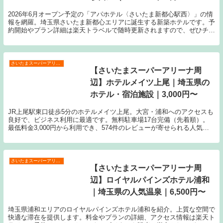
Ｎ）｜埼玉県の人気温泉｜5,040
2026年6月オープン予定の「アパホテル〈さいたま新都心駅西〉」の情
円〜
報を網羅。埼玉県さいたま新都心エリアに誕生する新築ホテルです。予
約開始やプラン詳細は楽天トラベルで随時更新されますので、ぜひチェ
ックしてください。
さいたまスーパーアリーナ周辺
【さいたまスーパーアリーナ周
辺】ホテルメイツ上尾｜埼玉県の
ホテル・宿泊施設｜3,000円〜
JR上尾駅東口徒歩5分のホテルメイツ上尾。大宮・浦和へのアクセスも
良好で、ビジネス利用に最適です。無料駐車場17台完備（先着順）。
最低料金3,000円から利用でき、574件のレビューが寄せられる人気施
設です。
さいたまスーパーアリーナ周辺
【さいたまスーパーアリーナ周
辺】ロイヤルパインズホテル浦和
｜埼玉県の人気温泉｜6,500円〜
埼玉県浦和エリアのロイヤルパインズホテル浦和を紹介。上質な空間で
快適な滞在を提供します。料金やプランの詳細、アクセス情報は楽天ト