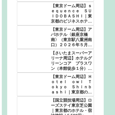
ｒさいたま・大宮駅東
【東京ドーム周辺】ｓ
口｜埼玉県の人気温泉
ｅｑｕｅｎｃｅ ＳＵ
｜4,982円〜
ＩＤＯＢＡＳＨＩ｜東
京都のビジネスホテル
｜3,564円〜
【東京ドーム周辺】ア
パホテル〈銀座京橋
南〉（東京駅八重洲南
口）２０２６年５月客
室設備リニューアル｜
【さいたまスーパーア
東京都のビジネスホテ
リーナ周辺】ホテルグ
ル｜5,130円〜
リーンコア プラスワ
ン（本館徒歩１分）｜
埼玉県の人気温泉｜
【東京ドーム周辺】Ｈ
4,900円〜
ｏｔｅｌ ｏｗｌ Ｔ
ｏｋｙｏ Ｓｈｉｎｂ
ａｓｈｉ｜東京都のビ
ジネスホテル｜2,600
【国立競技場周辺】ロ
円〜
ーズステイ東京芝公園
｜東京都のホテル・宿