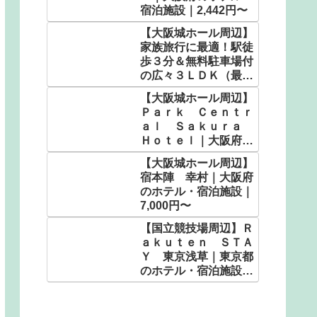
宿泊施設｜2,442円〜
【大阪城ホール周辺】
家族旅行に最適！駅徒
歩３分＆無料駐車場付
の広々３ＬＤＫ（最大
定員１２名）ＬＨ／民
【大阪城ホール周辺】
泊｜大阪府のホテル・
Ｐａｒｋ Ｃｅｎｔｒ
宿泊施設｜4,687円〜
ａｌ Ｓａｋｕｒａ
Ｈｏｔｅｌ｜大阪府の
ホテル・宿泊施設｜
【大阪城ホール周辺】
2,580円〜
宿本陣 幸村｜大阪府
のホテル・宿泊施設｜
7,000円〜
【国立競技場周辺】Ｒ
ａｋｕｔｅｎ ＳＴＡ
Ｙ 東京浅草｜東京都
のホテル・宿泊施設｜
4,250円〜