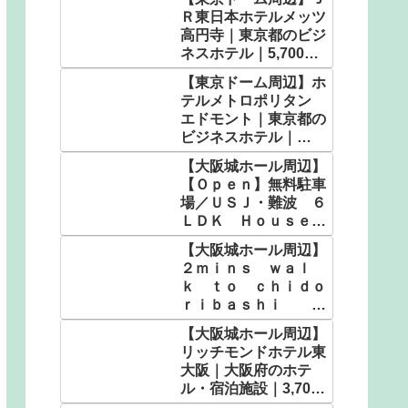
Ｒ東日本ホテルメッツ
高円寺｜東京都のビジ
ネスホテル｜5,700
円〜
【東京ドーム周辺】ホ
テルメトロポリタン
エドモント｜東京都の
ビジネスホテル｜
5,900円〜
【大阪城ホール周辺】
【Ｏｐｅｎ】無料駐車
場／ＵＳＪ・難波 ６
ＬＤＫ Ｈｏｕｓｅ／
民泊｜大阪府のホテ
【大阪城ホール周辺】
ル・宿泊施設｜9,280
２ｍｉｎｓ ｗａｌ
円〜
ｋ ｔｏ ｃｈｉｄｏ
ｒｉｂａｓｈｉ Ｕ
ＳＪ／民泊｜大阪府の
【大阪城ホール周辺】
ホテル・宿泊施設｜
リッチモンドホテル東
5,104円〜
大阪｜大阪府のホテ
ル・宿泊施設｜3,700
円〜