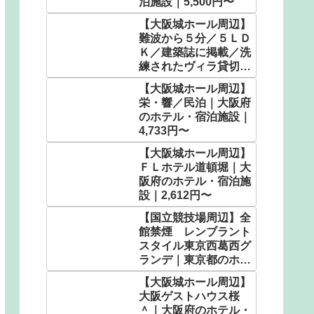
泊施設｜5,500円〜
【大阪城ホール周辺】
難波から５分／５ＬＤ
Ｋ／建築誌に掲載／洗
練されたヴィラ貸切で
想い出に残る時間
【大阪城ホール周辺】
を。 ＾｜大阪府のホ
栄・響／民泊｜大阪府
テル・宿泊施設｜
のホテル・宿泊施設｜
9,466円〜
4,733円〜
【大阪城ホール周辺】
ＦＬホテル道頓堀｜大
阪府のホテル・宿泊施
設｜2,612円〜
【国立競技場周辺】全
館禁煙 レンブラント
スタイル東京西葛西グ
ランデ｜東京都のホテ
ル・宿泊施設｜3,480
【大阪城ホール周辺】
円〜
大阪ゲストハウス桜
＾｜大阪府のホテル・