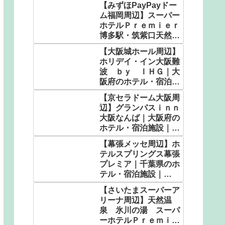
【みずほPayPayドー
ム福岡周辺】スーパー
ホテルＰｒｅｍｉｅｒ
博多駅・筑紫口天然温
泉｜福岡県のホテル・
【大阪城ホール周辺】
宿泊施設｜5,050円〜
ホリデイ・イン大阪難
波 ｂｙ ＩＨＧ｜大
阪府のホテル・宿泊施
設｜5,583円〜
【京セラドーム大阪周
辺】グランパスｉｎｎ
大阪なんば｜大阪府の
ホテル・宿泊施設｜
2,320円〜
【幕張メッセ周辺】ホ
テルスプリングス幕張
プレミア｜千葉県のホ
テル・宿泊施設｜
7,000円〜
【さいたまスーパーア
リーナ周辺】天然温
泉 氷川の湯 スーパ
ーホテルＰｒｅｍｉｅ