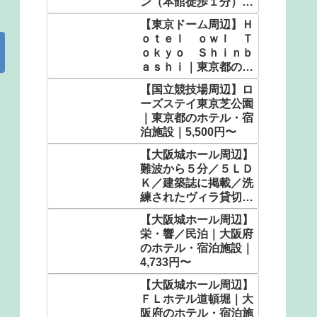
ン（本館徒歩１分）｜
埼玉県の人気温泉｜
【東京ドーム周辺】Ｈ
4,900円〜
ｏｔｅｌ ｏｗｌ Ｔ
ｏｋｙｏ Ｓｈｉｎｂ
ａｓｈｉ｜東京都のビ
ジネスホテル｜2,600
【国立競技場周辺】ロ
円〜
ーズステイ東京芝公園
｜東京都のホテル・宿
泊施設｜5,500円〜
【大阪城ホール周辺】
難波から５分／５ＬＤ
Ｋ／建築誌に掲載／洗
練されたヴィラ貸切で
想い出に残る時間
【大阪城ホール周辺】
を。 ＾｜大阪府のホ
栄・響／民泊｜大阪府
テル・宿泊施設｜
のホテル・宿泊施設｜
9,466円〜
4,733円〜
【大阪城ホール周辺】
ＦＬホテル道頓堀｜大
阪府のホテル・宿泊施