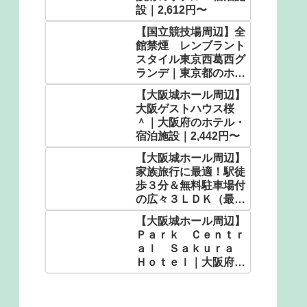
設｜2,612円〜
【国立競技場周辺】全
館禁煙 レンブラント
スタイル東京西葛西グ
ランデ｜東京都のホテ
ル・宿泊施設｜3,480
【大阪城ホール周辺】
円〜
大阪ゲストハウス桜
＾｜大阪府のホテル・
宿泊施設｜2,442円〜
【大阪城ホール周辺】
家族旅行に最適！駅徒
歩３分＆無料駐車場付
の広々３ＬＤＫ（最大
定員１２名）ＬＨ／民
【大阪城ホール周辺】
泊｜大阪府のホテル・
Ｐａｒｋ Ｃｅｎｔｒ
宿泊施設｜4,687円〜
ａｌ Ｓａｋｕｒａ
Ｈｏｔｅｌ｜大阪府の
ホテル・宿泊施設｜
2,580円〜