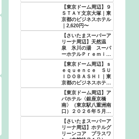
【東京ドーム周辺】９
ＳＴＡＹ文京大塚｜東
京都のビジネスホテル
｜2,620円〜
【さいたまスーパーア
リーナ周辺】天然温
泉 氷川の湯 スーパ
ーホテルＰｒｅｍｉｅ
ｒさいたま・大宮駅東
【東京ドーム周辺】ｓ
口｜埼玉県の人気温泉
ｅｑｕｅｎｃｅ ＳＵ
｜4,982円〜
ＩＤＯＢＡＳＨＩ｜東
京都のビジネスホテル
｜3,564円〜
【東京ドーム周辺】ア
パホテル〈銀座京橋
南〉（東京駅八重洲南
口）２０２６年５月客
室設備リニューアル｜
【さいたまスーパーア
東京都のビジネスホテ
リーナ周辺】ホテルグ
ル｜5,130円〜
リーンコア プラスワ