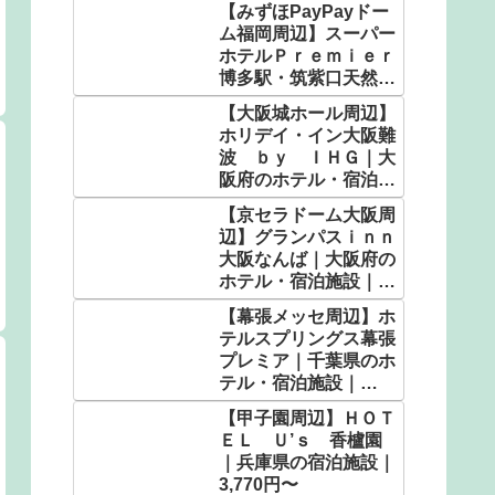
【みずほPayPayドー
ム福岡周辺】スーパー
ホテルＰｒｅｍｉｅｒ
博多駅・筑紫口天然温
泉｜福岡県のホテル・
【大阪城ホール周辺】
宿泊施設｜5,050円〜
ホリデイ・イン大阪難
波 ｂｙ ＩＨＧ｜大
阪府のホテル・宿泊施
設｜5,583円〜
【京セラドーム大阪周
辺】グランパスｉｎｎ
大阪なんば｜大阪府の
ホテル・宿泊施設｜
2,320円〜
【幕張メッセ周辺】ホ
テルスプリングス幕張
プレミア｜千葉県のホ
テル・宿泊施設｜
7,000円〜
【甲子園周辺】ＨＯＴ
ＥＬ Ｕ’ｓ 香櫨園
｜兵庫県の宿泊施設｜
3,770円〜