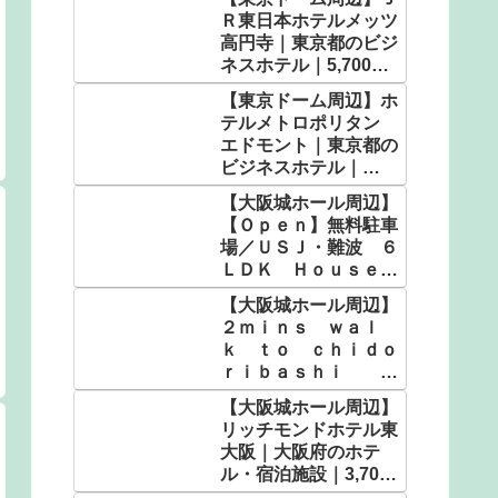
Ｒ東日本ホテルメッツ
高円寺｜東京都のビジ
ネスホテル｜5,700
円〜
【東京ドーム周辺】ホ
テルメトロポリタン
エドモント｜東京都の
ビジネスホテル｜
5,900円〜
【大阪城ホール周辺】
【Ｏｐｅｎ】無料駐車
場／ＵＳＪ・難波 ６
ＬＤＫ Ｈｏｕｓｅ／
民泊｜大阪府のホテ
【大阪城ホール周辺】
ル・宿泊施設｜9,280
２ｍｉｎｓ ｗａｌ
円〜
ｋ ｔｏ ｃｈｉｄｏ
ｒｉｂａｓｈｉ Ｕ
ＳＪ／民泊｜大阪府の
【大阪城ホール周辺】
ホテル・宿泊施設｜
リッチモンドホテル東
5,104円〜
大阪｜大阪府のホテ
ル・宿泊施設｜3,700
円〜