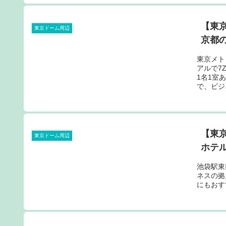
【東
東京ドーム周辺
京都の
東京メト
アルで7
1名1室
で、ビジ
【東
東京ドーム周辺
ホテル
池袋駅東
ネスの拠
にもおす