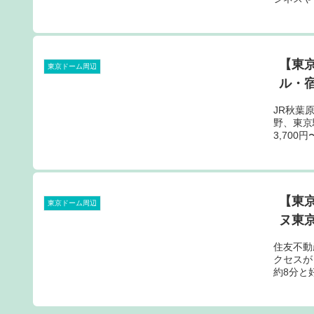
【東
東京ドーム周辺
ル・宿
JR秋葉
野、東京
3,70
【東
東京ドーム周辺
ヌ東京
住友不動
クセスが
約8分と