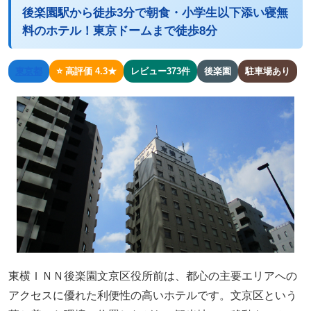
後楽園駅から徒歩3分で朝食・小学生以下添い寝無
料のホテル！東京ドームまで徒歩8分
東京都
⭐ 高評価 4.3★
レビュー373件
後楽園
駐車場あり
東横ＩＮＮ後楽園文京区役所前は、都心の主要エリアへの
アクセスに優れた利便性の高いホテルです。文京区という