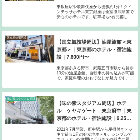
東銀座駅や歌舞伎座から徒歩約1分！クイ
ンテッサホテル東京銀座は全室徹底除菌で
安心のホテルです。駐車場も5台完備して
おり、車でのアクセスも可能。銀座で快適
な滞在を求める方に最適です。宿泊料金は
9,300円〜。
国立競技場周辺
【国立競技場周辺】油屋旅館＜東
京都＞｜東京都のホテル・宿泊施
設｜7,600円〜
東京都あきる野市、武蔵五日市駅から徒歩
10分の油屋旅館。自転車の持ち込みが可能
で、家庭料理のおもてなしが魅力です。ビ
ジネス利用や団体旅行にも対応しており、
レビュー評価も高く安心して過ごせます。
無料駐車場も完備。
味の素スタジアム周辺
【味の素スタジアム周辺】ホテ
ル ケヤキゲート 東京府中｜東
京都のホテル・宿泊施設｜6,255
円〜
2021年7月開業、府中駅から屋根付きデッ
キで徒歩1分の好立地ホテル。シンプルで
カジュアルな空間はビジネスや観光に最適