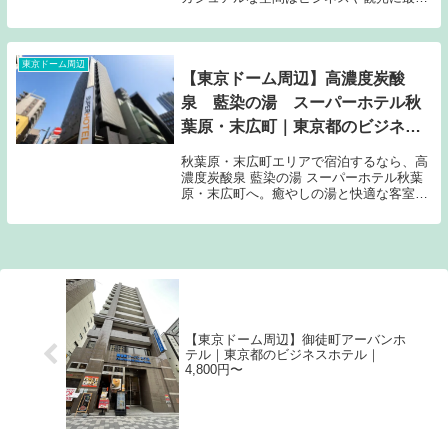
です。1泊6,255円からのリーズナブルな価
格と高評価のレビューが魅力。新宿まで電
車で約20分とアクセスも抜群です。
東京ドーム周辺
【東京ドーム周辺】高濃度炭酸
泉 藍染の湯 スーパーホテル秋
葉原・末広町｜東京都のビジネス
ホテル｜4,680円〜
秋葉原・末広町エリアで宿泊するなら、高
濃度炭酸泉 藍染の湯 スーパーホテル秋葉
原・末広町へ。癒やしの湯と快適な客室が
魅力です。最新のプランや料金は楽天トラ
ベルからご確認ください。
【東京ドーム周辺】御徒町アーバンホ
テル｜東京都のビジネスホテル｜
4,800円〜