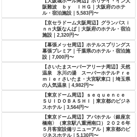
【大阪城ホール周辺】ホリデイ・イン大
阪難波 ｂｙ ＩＨＧ｜大阪府のホテ
ル・宿泊施設｜5,583円〜
【京セラドーム大阪周辺】グランパスｉ
ｎｎ大阪なんば｜大阪府のホテル・宿泊
施設｜2,320円〜
【幕張メッセ周辺】ホテルスプリングス
幕張プレミア｜千葉県のホテル・宿泊施
設｜7,000円〜
【さいたまスーパーアリーナ周辺】天然
温泉 氷川の湯 スーパーホテルＰｒｅ
ｍｉｅｒさいたま・大宮駅東口｜埼玉県
の人気温泉｜4,982円〜
【東京ドーム周辺】ｓｅｑｕｅｎｃｅ
ＳＵＩＤＯＢＡＳＨＩ｜東京都のビジネ
スホテル｜3,564円〜
【東京ドーム周辺】アパホテル〈銀座京
橋南〉（東京駅八重洲南口）２０２６年
５月客室設備リニューアル｜東京都のビ
ジネスホテル｜5,130円〜