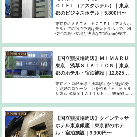
ＯＴＥＬ（アスタホテル）｜東京
都のビジネスホテル｜5,800円〜
東京都のＡＳＴＡ ＨＯＴＥＬ（アスタホ
テル）での宿泊予約は楽天トラベルで。利
便性の高い立地と快適な客室設備が魅力の
ホテルです。旅行や出張の拠点としてぜひ
ご検討ください。
国立競技場周辺
【国立競技場周辺】ＭＩＭＡＲＵ
東京 浅草ＳＴＡＴＩＯＮ｜東京
都のホテル・宿泊施設｜12,825
円〜
東京メトロ銀座線「浅草駅」から徒歩1分
と絶好のロケーションを誇る「ＭＩＭＡＲ
Ｕ東京 浅草ＳＴＡＴＩＯＮ」。観光拠点と
して便利な立地で、快適な滞在を提供しま
す。料金は1泊12,825円からの目安。浅草
周辺の散策やビジネス利用にぜひご活用く
ださい。
国立競技場周辺
【国立競技場周辺】クインテッサ
ホテル東京銀座｜東京都のホテ
ル・宿泊施設｜9,300円〜