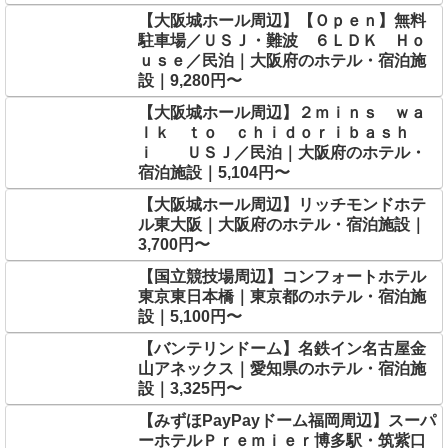
【大阪城ホール周辺】【Ｏｐｅｎ】無料
駐車場／ＵＳＪ・難波 ６ＬＤＫ Ｈｏ
ｕｓｅ／民泊｜大阪府のホテル・宿泊施
設｜9,280円〜
【大阪城ホール周辺】２ｍｉｎｓ ｗａ
ｌｋ ｔｏ ｃｈｉｄｏｒｉｂａｓｈ
ｉ ＵＳＪ／民泊｜大阪府のホテル・
宿泊施設｜5,104円〜
【大阪城ホール周辺】リッチモンドホテ
ル東大阪｜大阪府のホテル・宿泊施設｜
3,700円〜
【国立競技場周辺】コンフォートホテル
東京東日本橋｜東京都のホテル・宿泊施
設｜5,100円〜
【バンテリンドーム】名鉄イン名古屋金
山アネックス｜愛知県のホテル・宿泊施
設｜3,325円〜
【みずほPayPayドーム福岡周辺】スーパ
ーホテルＰｒｅｍｉｅｒ博多駅・筑紫口