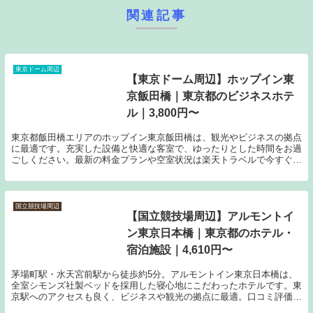
関連記事
東京ドーム周辺
【東京ドーム周辺】ホップイン東
京飯田橋｜東京都のビジネスホテ
ル｜3,800円〜
東京都飯田橋エリアのホップイン東京飯田橋は、観光やビジネスの拠点
に最適です。充実した設備と快適な客室で、ゆったりとした時間をお過
ごしください。最新の料金プランや空室状況は楽天トラベルで今すぐチ
ェック。
国立競技場周辺
【国立競技場周辺】アルモントイ
ン東京日本橋｜東京都のホテル・
宿泊施設｜4,610円〜
茅場町駅・水天宮前駅から徒歩約5分。アルモントイン東京日本橋は、
全室シモンズ社製ベッドを採用した寝心地にこだわったホテルです。東
京駅へのアクセスも良く、ビジネスや観光の拠点に最適。口コミ評価
4.1以上の快適な空間でゆっくりとお寛ぎください。