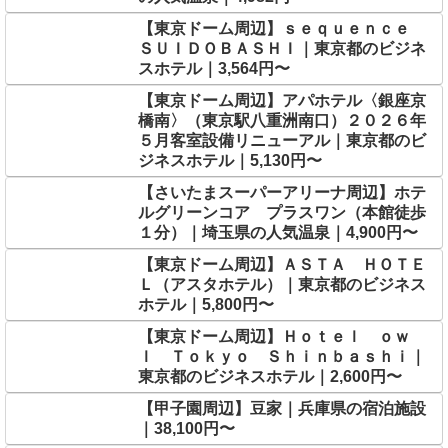
【東京ドーム周辺】ｓｅｑｕｅｎｃｅ
ＳＵＩＤＯＢＡＳＨＩ｜東京都のビジネ
スホテル｜3,564円〜
【東京ドーム周辺】アパホテル〈銀座京
橋南〉（東京駅八重洲南口）２０２６年
５月客室設備リニューアル｜東京都のビ
ジネスホテル｜5,130円〜
【さいたまスーパーアリーナ周辺】ホテ
ルグリーンコア プラスワン（本館徒歩
１分）｜埼玉県の人気温泉｜4,900円〜
【東京ドーム周辺】ＡＳＴＡ ＨＯＴＥ
Ｌ（アスタホテル）｜東京都のビジネス
ホテル｜5,800円〜
【東京ドーム周辺】Ｈｏｔｅｌ ｏｗ
ｌ Ｔｏｋｙｏ Ｓｈｉｎｂａｓｈｉ｜
東京都のビジネスホテル｜2,600円〜
【甲子園周辺】豆家｜兵庫県の宿泊施設
｜38,100円〜