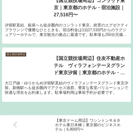
【国立競技場周辺】コンラッド東
京｜東京都のホテル・宿泊施設｜
27,516円〜
汐留駅直結、銀座へも徒歩圏内のコンラッド東京。絶景のエグゼクティ
ブラウンジで優雅なひとときを。宿泊料金は1泊27,516円からのラグジ
ュアリーホテルで、東京観光の拠点に最適です。駐車場も250台完備し
ています。
国立競技場周辺
【国立競技場周辺】住友不動産ホ
テル ヴィラフォンテーヌグラン
ド東京汐留｜東京都のホテル・宿
泊施設｜8,190円〜
大江戸線・ゆりかもめ汐留駅直結のヴィラフォンテーヌグランド東京汐
留。新橋駅へも徒歩圏内でアクセス抜群。豊富な客室バリエーションで
快適な滞在をお約束します。駐車場利用は事前予約が必要です。
【東京ドーム周辺】ワシントンＲ＆Ｂ
ホテル東日本橋｜東京都のビジネスホ
テル｜6,800円〜