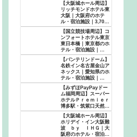
【大阪城ホール周辺】
ホテル・宿泊施設｜
リッチモンドホテル東
5,104円〜
大阪｜大阪府のホテ
ル・宿泊施設｜3,700
円〜
【国立競技場周辺】コ
ンフォートホテル東京
東日本橋｜東京都のホ
テル・宿泊施設｜
5,100円〜
【バンテリンドーム】
名鉄イン名古屋金山ア
ネックス｜愛知県のホ
テル・宿泊施設｜
3,325円〜
【みずほPayPayドー
ム福岡周辺】スーパー
ホテルＰｒｅｍｉｅｒ
博多駅・筑紫口天然温
泉｜福岡県のホテル・
【大阪城ホール周辺】
宿泊施設｜5,050円〜
ホリデイ・イン大阪難
波 ｂｙ ＩＨＧ｜大
阪府のホテル・宿泊施