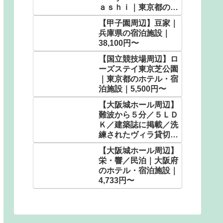
ａｓｈｉ｜東京都のビ
ジネスホテル｜2,600
【甲子園周辺】豆家｜
円〜
兵庫県の宿泊施設｜
38,100円〜
【国立競技場周辺】ロ
ーズステイ東京芝公園
｜東京都のホテル・宿
泊施設｜5,500円〜
【大阪城ホール周辺】
難波から５分／５ＬＤ
Ｋ／建築誌に掲載／洗
練されたヴィラ貸切で
想い出に残る時間
【大阪城ホール周辺】
を。 ＾｜大阪府のホ
栄・響／民泊｜大阪府
テル・宿泊施設｜
のホテル・宿泊施設｜
9,466円〜
4,733円〜