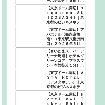
ーホテルＰｒｅｍｉｅ
ｒさいたま・大宮駅東
【東京ドーム周辺】ｓ
口｜埼玉県の人気温泉
ｅｑｕｅｎｃｅ ＳＵ
｜4,982円〜
ＩＤＯＢＡＳＨＩ｜東
京都のビジネスホテル
｜3,564円〜
【東京ドーム周辺】ア
パホテル〈銀座京橋
南〉（東京駅八重洲南
口）２０２６年５月客
室設備リニューアル｜
【さいたまスーパーア
東京都のビジネスホテ
リーナ周辺】ホテルグ
ル｜5,130円〜
リーンコア プラスワ
ン（本館徒歩１分）｜
埼玉県の人気温泉｜
【東京ドーム周辺】Ａ
4,900円〜
ＳＴＡ ＨＯＴＥＬ
（アスタホテル）｜東
京都のビジネスホテル
｜5,800円〜
【東京ドーム周辺】Ｈ
ｏｔｅｌ ｏｗｌ Ｔ
ｏｋｙｏ Ｓｈｉｎｂ