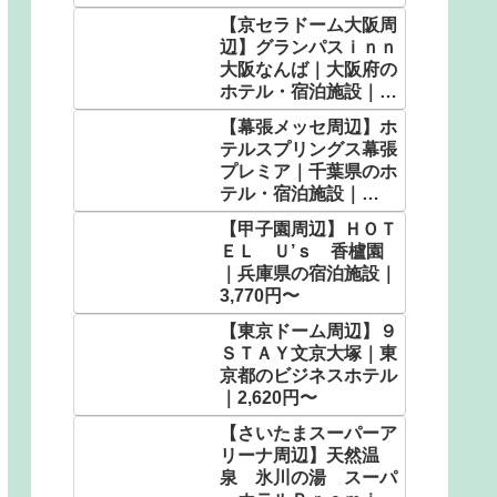
設｜5,583円〜
【京セラドーム大阪周
辺】グランパスｉｎｎ
大阪なんば｜大阪府の
ホテル・宿泊施設｜
2,320円〜
【幕張メッセ周辺】ホ
テルスプリングス幕張
プレミア｜千葉県のホ
テル・宿泊施設｜
7,000円〜
【甲子園周辺】ＨＯＴ
ＥＬ Ｕ’ｓ 香櫨園
｜兵庫県の宿泊施設｜
3,770円〜
【東京ドーム周辺】９
ＳＴＡＹ文京大塚｜東
京都のビジネスホテル
｜2,620円〜
【さいたまスーパーア
リーナ周辺】天然温
泉 氷川の湯 スーパ