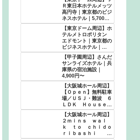
Ｒ東日本ホテルメッツ
高円寺｜東京都のビジ
ネスホテル｜5,700
円〜
【東京ドーム周辺】ホ
テルメトロポリタン
エドモント｜東京都の
ビジネスホテル｜
5,900円〜
【甲子園周辺】さんだ
サンライズホテル｜兵
庫県の宿泊施設｜
4,900円〜
【大阪城ホール周辺】
【Ｏｐｅｎ】無料駐車
場／ＵＳＪ・難波 ６
ＬＤＫ Ｈｏｕｓｅ／
民泊｜大阪府のホテ
【大阪城ホール周辺】
ル・宿泊施設｜9,280
２ｍｉｎｓ ｗａｌ
円〜
ｋ ｔｏ ｃｈｉｄｏ
ｒｉｂａｓｈｉ Ｕ
ＳＪ／民泊｜大阪府の