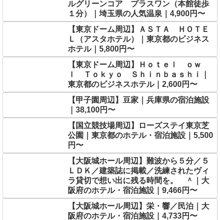
ルグリーンコア プラスワン（本館徒歩
１分）｜埼玉県の人気温泉｜4,900円〜
【東京ドーム周辺】ＡＳＴＡ ＨＯＴＥ
Ｌ（アスタホテル）｜東京都のビジネス
ホテル｜5,800円〜
【東京ドーム周辺】Ｈｏｔｅｌ ｏｗ
ｌ Ｔｏｋｙｏ Ｓｈｉｎｂａｓｈｉ｜
東京都のビジネスホテル｜2,600円〜
【甲子園周辺】豆家｜兵庫県の宿泊施設
｜38,100円〜
【国立競技場周辺】ローズステイ東京芝
公園｜東京都のホテル・宿泊施設｜5,500
円〜
【大阪城ホール周辺】難波から５分／５
ＬＤＫ／建築誌に掲載／洗練されたヴィ
ラ貸切で想い出に残る時間を。 ＾｜大
阪府のホテル・宿泊施設｜9,466円〜
【大阪城ホール周辺】栄・響／民泊｜大
阪府のホテル・宿泊施設｜4,733円〜