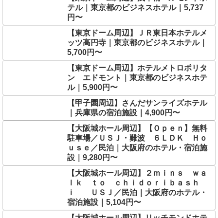
テル｜東京都のビジネスホテル｜5,737
円〜
【東京ドーム周辺】ＪＲ東日本ホテルメ
ッツ高円寺｜東京都のビジネスホテル｜
5,700円〜
【東京ドーム周辺】ホテルメトロポリタ
ン エドモント｜東京都のビジネスホテ
ル｜5,900円〜
【甲子園周辺】さんだサンライズホテル
｜兵庫県の宿泊施設｜4,900円〜
【大阪城ホール周辺】【Ｏｐｅｎ】無料
駐車場／ＵＳＪ・難波 ６ＬＤＫ Ｈｏ
ｕｓｅ／民泊｜大阪府のホテル・宿泊施
設｜9,280円〜
【大阪城ホール周辺】２ｍｉｎｓ ｗａ
ｌｋ ｔｏ ｃｈｉｄｏｒｉｂａｓｈ
ｉ ＵＳＪ／民泊｜大阪府のホテル・
宿泊施設｜5,104円〜
【大阪城ホール周辺】リッチモンドホテ