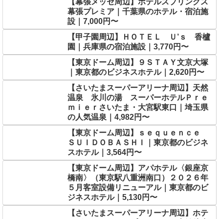
【幕張メッセ周辺】ホテルスプリングス
幕張プレミア｜千葉県のホテル・宿泊施
設｜7,000円〜
【甲子園周辺】ＨＯＴＥＬ Ｕ’ｓ 香櫨
園｜兵庫県の宿泊施設｜3,770円〜
【東京ドーム周辺】９ＳＴＡＹ文京大塚
｜東京都のビジネスホテル｜2,620円〜
【さいたまスーパーアリーナ周辺】天然
温泉 氷川の湯 スーパーホテルＰｒｅ
ｍｉｅｒさいたま・大宮駅東口｜埼玉県
の人気温泉｜4,982円〜
【東京ドーム周辺】ｓｅｑｕｅｎｃｅ
ＳＵＩＤＯＢＡＳＨＩ｜東京都のビジネ
スホテル｜3,564円〜
【東京ドーム周辺】アパホテル〈銀座京
橋南〉（東京駅八重洲南口）２０２６年
５月客室設備リニューアル｜東京都のビ
ジネスホテル｜5,130円〜
【さいたまスーパーアリーナ周辺】ホテ