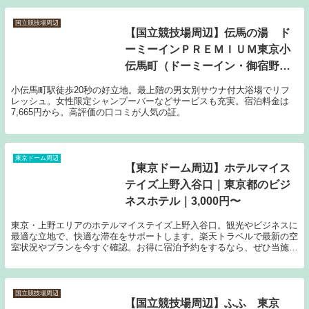
国立競技場周辺
【国立競技場周辺】伝馬の湯 ド
ーミーインＰＲＥＭＩＵＭ東京小
伝馬町（ドーミーイン・御宿野
乃 ホテルズグループ）｜東京都
小伝馬町駅徒歩20秒の好立地。最上階の男女別サウナ付大浴場でリフ
のホテル・宿泊施設｜7,665円〜
レッシュ。女性限定シャンプーバーなどサービスも充実。宿泊料金は
7,665円から。高評価の口コミが人気の証。
東京ドーム周辺
【東京ドーム周辺】ホテルマイス
テイズ上野入谷口｜東京都のビジ
ネスホテル｜3,000円〜
東京・上野エリアのホテルマイステイズ上野入谷口。観光やビジネスに
最適な立地で、快適な滞在をサポートします。楽天トラベルで最新の空
室状況やプランを今すぐ確認。お得に宿泊予約をするなら、ぜひ当施設
をご利用ください。
国立競技場周辺
【国立競技場周辺】ふふ 東京