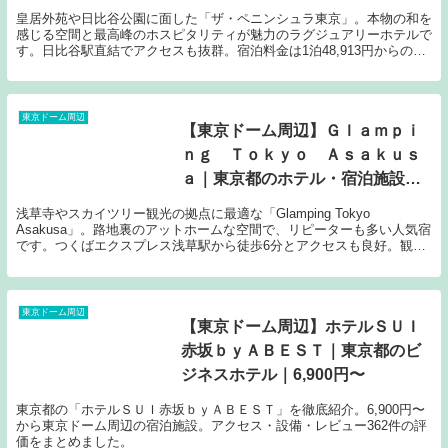
皇居外苑や日比谷公園に面した「ザ・ペニンシュラ東京」。本物の和を
感じる空間と最高峰のホスピタリティが魅力のラグジュアリーホテルで
す。日比谷駅直結でアクセスも抜群。宿泊料金は1泊48,913円からの目
安で、特別な記念日にも最適です。
東京ドーム周辺
【東京ドーム周辺】Ｇｌａｍｐｉ
ｎｇ Ｔｏｋｙｏ Ａｓａｋｕｓ
ａ｜東京都のホテル・宿泊施設｜
3,009円〜
浅草寺やスカイツリー観光の拠点に最適な「Glamping Tokyo
Asakusa」。路地裏のアットホームな空間で、リピーターも多い人気宿
です。つくばエクスプレス浅草駅から徒歩6分とアクセスも良好。観光
の拠点にぜひご利用ください。
東京ドーム周辺
【東京ドーム周辺】ホテルＳＵＩ
赤坂ｂｙＡＢＥＳＴ｜東京都のビ
ジネスホテル｜6,900円〜
東京都の「ホテルＳＵＩ赤坂ｂｙＡＢＥＳＴ」を徹底紹介。6,900円〜
から東京ドーム周辺の宿泊施設。アクセス・設備・レビュー362件の評
価をまとめました。