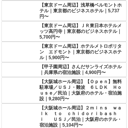
【東京ドーム周辺】浅草橋ベルモントホ
テル｜東京都のビジネスホテル｜5,737
円〜
【東京ドーム周辺】ＪＲ東日本ホテルメ
ッツ高円寺｜東京都のビジネスホテル｜
5,700円〜
【東京ドーム周辺】ホテルメトロポリタ
ン エドモント｜東京都のビジネスホテ
ル｜5,900円〜
【甲子園周辺】さんだサンライズホテル
｜兵庫県の宿泊施設｜4,900円〜
【大阪城ホール周辺】【Ｏｐｅｎ】無料
駐車場／ＵＳＪ・難波 ６ＬＤＫ Ｈｏ
ｕｓｅ／民泊｜大阪府のホテル・宿泊施
設｜9,280円〜
【大阪城ホール周辺】２ｍｉｎｓ ｗａ
ｌｋ ｔｏ ｃｈｉｄｏｒｉｂａｓｈ
ｉ ＵＳＪ／民泊｜大阪府のホテル・
宿泊施設｜5,104円〜