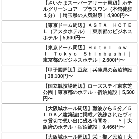
【さいたまスーパーアリーナ周辺】ホテ
ルグリーンコア プラスワン（本館徒歩
１分）｜埼玉県の人気温泉｜4,900円〜
【東京ドーム周辺】ＡＳＴＡ ＨＯＴＥ
Ｌ（アスタホテル）｜東京都のビジネス
ホテル｜5,800円〜
【東京ドーム周辺】Ｈｏｔｅｌ ｏｗ
ｌ Ｔｏｋｙｏ Ｓｈｉｎｂａｓｈｉ｜
東京都のビジネスホテル｜2,600円〜
【甲子園周辺】豆家｜兵庫県の宿泊施設
｜38,100円〜
【国立競技場周辺】ローズステイ東京芝
公園｜東京都のホテル・宿泊施設｜5,500
円〜
【大阪城ホール周辺】難波から５分／５
ＬＤＫ／建築誌に掲載／洗練されたヴィ
ラ貸切で想い出に残る時間を。 ＾｜大
阪府のホテル・宿泊施設｜9,466円〜
【大阪城ホール周辺】栄・響／民泊｜大