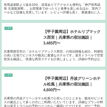
宿泊施設｜12,100円〜
有馬温泉駅より徒歩10分、送迎ありでアクセスも便利な「神戸有馬温
泉 元湯龍泉閣」。お部屋食でゆったりと食事を楽しめるほか、室内プ
ールなど設備も充実しています。レビュー評価も高く、家族連れに人気
の源泉宿です。料金は1名あたり12,100円からのプランをご用意してい
ます。
兵庫県
【甲子園周辺】ホテルリブマック
ス西宮｜兵庫県の宿泊施設｜
3,485円〜
兵庫県西宮市の「ホテルリブマックス西宮」の宿泊情報を紹介。利便性
の高い立地でビジネスや観光に最適なホテルです。楽天トラベルで空室
状況を確認し、快適な西宮ステイを計画しましょう。詳細や予約は公式
サイトへ。
兵庫県
【甲子園周辺】丹波グリーンホテ
ル松風｜兵庫県の宿泊施設｜
4,600円〜
兵庫県の丹波グリーンホテル松風で心安らぐひとときを。観光やビジネ
スの拠点として多くの方にご利用いただいています。詳細なプランや料
金は楽天トラベルの予約ページからご確認いただけます。ぜひご予約く