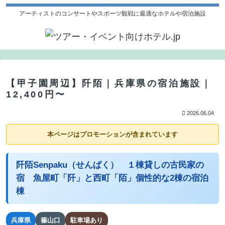
アーティストのコンサートやスポーツ観戦に最適なホテルや宿泊施設
【甲子園周辺】阡陌｜兵庫県の宿泊施設｜
12,400円〜
2026.06.04
本ページはプロモーションが含まれています
阡陌Senpaku（せんぱく） １棟貸しの古民家の
宿 魚屋町「阡」と西町「陌」個性的な2棟の宿泊
棟
兵庫県
篠山口
駐車場あり