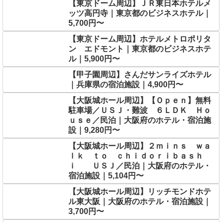
【東京ドーム周辺】ＪＲ東日本ホテルメ
ッツ高円寺｜東京都のビジネスホテル｜
5,700円〜
【東京ドーム周辺】ホテルメトロポリタ
ン エドモント｜東京都のビジネスホテ
ル｜5,900円〜
【甲子園周辺】さんだサンライズホテル
｜兵庫県の宿泊施設｜4,900円〜
【大阪城ホール周辺】【Ｏｐｅｎ】無料
駐車場／ＵＳＪ・難波 ６ＬＤＫ Ｈｏ
ｕｓｅ／民泊｜大阪府のホテル・宿泊施
設｜9,280円〜
【大阪城ホール周辺】２ｍｉｎｓ ｗａ
ｌｋ ｔｏ ｃｈｉｄｏｒｉｂａｓｈ
ｉ ＵＳＪ／民泊｜大阪府のホテル・
宿泊施設｜5,104円〜
【大阪城ホール周辺】リッチモンドホテ
ル東大阪｜大阪府のホテル・宿泊施設｜
3,700円〜