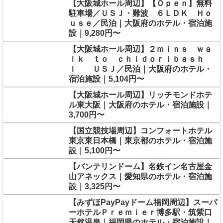
【大阪城ホール周辺】【Ｏｐｅｎ】無料
駐車場／ＵＳＪ・難波 ６ＬＤＫ Ｈｏ
ｕｓｅ／民泊｜大阪府のホテル・宿泊施
設｜9,280円〜
【大阪城ホール周辺】２ｍｉｎｓ ｗａ
ｌｋ ｔｏ ｃｈｉｄｏｒｉｂａｓｈ
ｉ ＵＳＪ／民泊｜大阪府のホテル・
宿泊施設｜5,104円〜
【大阪城ホール周辺】リッチモンドホテ
ル東大阪｜大阪府のホテル・宿泊施設｜
3,700円〜
【国立競技場周辺】コンフォートホテル
東京東日本橋｜東京都のホテル・宿泊施
設｜5,100円〜
【バンテリンドーム】名鉄イン名古屋金
山アネックス｜愛知県のホテル・宿泊施
設｜3,325円〜
【みずほPayPayドーム福岡周辺】スーパ
ーホテルＰｒｅｍｉｅｒ博多駅・筑紫口
天然温泉｜福岡県のホテル・宿泊施設｜