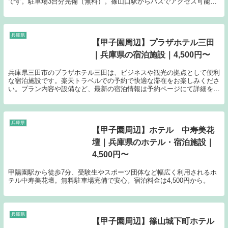
です。駐車場3台分完備（無料）。篠山口駅からバスでアクセス可能。
料金は5,800円から。
兵庫県
【甲子園周辺】プラザホテル三田
｜兵庫県の宿泊施設｜4,500円〜
兵庫県三田市のプラザホテル三田は、ビジネスや観光の拠点として便利
な宿泊施設です。楽天トラベルでの予約で快適な滞在をお楽しみくださ
い。プラン内容や設備など、最新の宿泊情報は予約ページにて詳細をご
確認いただけます。
兵庫県
【甲子園周辺】ホテル 中寿美花
壇｜兵庫県のホテル・宿泊施設｜
4,500円〜
甲陽園駅から徒歩7分、受験生やスポーツ団体など幅広く利用されるホ
テル中寿美花壇。無料駐車場完備で安心。宿泊料金は4,500円から。
兵庫県
【甲子園周辺】篠山城下町ホテル