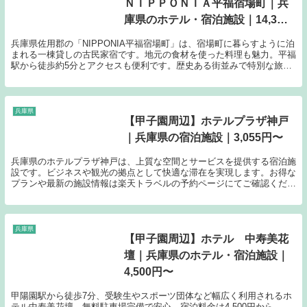
ＮＩＰＰＯＮＩＡ平福宿場町｜兵
庫県のホテル・宿泊施設｜14,300
円〜
兵庫県佐用郡の「NIPPONIA平福宿場町」は、宿場町に暮らすように泊
まれる一棟貸しの古民家宿です。地元の食材を使った料理も魅力。平福
駅から徒歩約5分とアクセスも便利です。歴史ある街並みで特別な旅
を。
兵庫県
【甲子園周辺】ホテルプラザ神戸
｜兵庫県の宿泊施設｜3,055円〜
兵庫県のホテルプラザ神戸は、上質な空間とサービスを提供する宿泊施
設です。ビジネスや観光の拠点として快適な滞在を実現します。お得な
プランや最新の施設情報は楽天トラベルの予約ページにてご確認くださ
い。
兵庫県
【甲子園周辺】ホテル 中寿美花
壇｜兵庫県のホテル・宿泊施設｜
4,500円〜
甲陽園駅から徒歩7分、受験生やスポーツ団体など幅広く利用されるホ
テル中寿美花壇。無料駐車場完備で安心。宿泊料金は4,500円から。