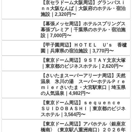
【京セラドーム大阪周辺】グランパスｉ
ｎｎ大阪なんば｜大阪府のホテル・宿泊
施設｜2,320円〜
【幕張メッセ周辺】ホテルスプリングス
幕張プレミア｜千葉県のホテル・宿泊施
設｜7,000円〜
【甲子園周辺】ＨＯＴＥＬ Ｕ’ｓ 香櫨
園｜兵庫県の宿泊施設｜3,770円〜
【東京ドーム周辺】９ＳＴＡＹ文京大塚
｜東京都のビジネスホテル｜2,620円〜
【さいたまスーパーアリーナ周辺】天然
温泉 氷川の湯 スーパーホテルＰｒｅ
ｍｉｅｒさいたま・大宮駅東口｜埼玉県
の人気温泉｜4,982円〜
【東京ドーム周辺】ｓｅｑｕｅｎｃｅ
ＳＵＩＤＯＢＡＳＨＩ｜東京都のビジネ
スホテル｜3,564円〜
【東京ドーム周辺】アパホテル〈銀座京
橋南〉（東京駅八重洲南口）２０２６年