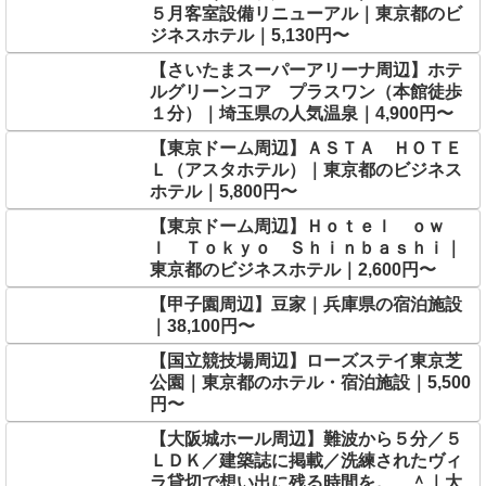
５月客室設備リニューアル｜東京都のビ
ジネスホテル｜5,130円〜
【さいたまスーパーアリーナ周辺】ホテ
ルグリーンコア プラスワン（本館徒歩
１分）｜埼玉県の人気温泉｜4,900円〜
【東京ドーム周辺】ＡＳＴＡ ＨＯＴＥ
Ｌ（アスタホテル）｜東京都のビジネス
ホテル｜5,800円〜
【東京ドーム周辺】Ｈｏｔｅｌ ｏｗ
ｌ Ｔｏｋｙｏ Ｓｈｉｎｂａｓｈｉ｜
東京都のビジネスホテル｜2,600円〜
【甲子園周辺】豆家｜兵庫県の宿泊施設
｜38,100円〜
【国立競技場周辺】ローズステイ東京芝
公園｜東京都のホテル・宿泊施設｜5,500
円〜
【大阪城ホール周辺】難波から５分／５
ＬＤＫ／建築誌に掲載／洗練されたヴィ
ラ貸切で想い出に残る時間を。 ＾｜大