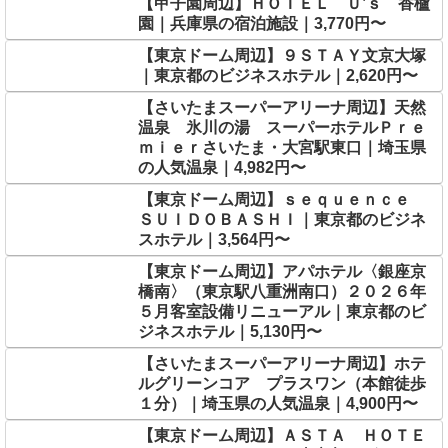
【甲子園周辺】ＨＯＴＥＬ Ｕ’ｓ 香櫨
園｜兵庫県の宿泊施設｜3,770円〜
【東京ドーム周辺】９ＳＴＡＹ文京大塚
｜東京都のビジネスホテル｜2,620円〜
【さいたまスーパーアリーナ周辺】天然
温泉 氷川の湯 スーパーホテルＰｒｅ
ｍｉｅｒさいたま・大宮駅東口｜埼玉県
の人気温泉｜4,982円〜
【東京ドーム周辺】ｓｅｑｕｅｎｃｅ
ＳＵＩＤＯＢＡＳＨＩ｜東京都のビジネ
スホテル｜3,564円〜
【東京ドーム周辺】アパホテル〈銀座京
橋南〉（東京駅八重洲南口）２０２６年
５月客室設備リニューアル｜東京都のビ
ジネスホテル｜5,130円〜
【さいたまスーパーアリーナ周辺】ホテ
ルグリーンコア プラスワン（本館徒歩
１分）｜埼玉県の人気温泉｜4,900円〜
【東京ドーム周辺】ＡＳＴＡ ＨＯＴＥ