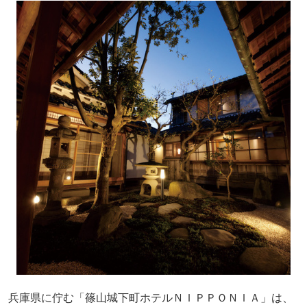
兵庫県に佇む「篠山城下町ホテルＮＩＰＰＯＮＩＡ」は、