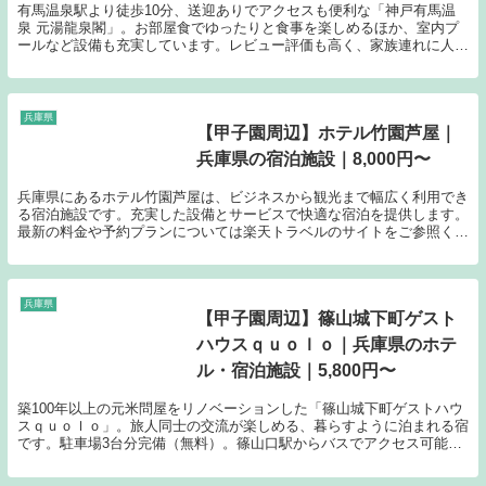
有馬温泉駅より徒歩10分、送迎ありでアクセスも便利な「神戸有馬温
泉 元湯龍泉閣」。お部屋食でゆったりと食事を楽しめるほか、室内プ
ールなど設備も充実しています。レビュー評価も高く、家族連れに人気
の源泉宿です。料金は1名あたり12,100円からのプランをご用意してい
ます。
兵庫県
【甲子園周辺】ホテル竹園芦屋｜
兵庫県の宿泊施設｜8,000円〜
兵庫県にあるホテル竹園芦屋は、ビジネスから観光まで幅広く利用でき
る宿泊施設です。充実した設備とサービスで快適な宿泊を提供します。
最新の料金や予約プランについては楽天トラベルのサイトをご参照くだ
さい。
兵庫県
【甲子園周辺】篠山城下町ゲスト
ハウスｑｕｏｌｏ｜兵庫県のホテ
ル・宿泊施設｜5,800円〜
築100年以上の元米問屋をリノベーションした「篠山城下町ゲストハウ
スｑｕｏｌｏ」。旅人同士の交流が楽しめる、暮らすように泊まれる宿
です。駐車場3台分完備（無料）。篠山口駅からバスでアクセス可能。
料金は5,800円から。