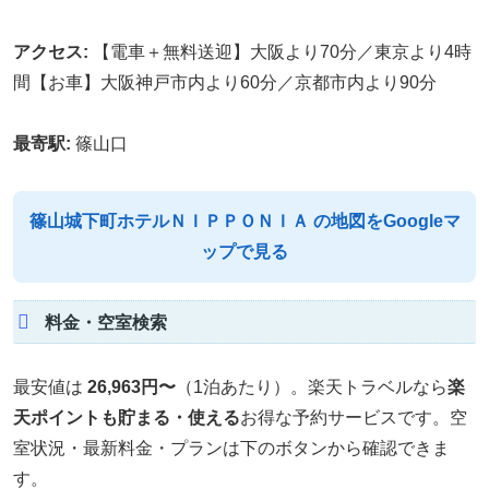
アクセス:
【電車＋無料送迎】大阪より70分／東京より4時
間【お車】大阪神戸市内より60分／京都市内より90分
最寄駅:
篠山口
篠山城下町ホテルＮＩＰＰＯＮＩＡ の地図をGoogleマ
ップで見る
料金・空室検索
最安値は
26,963円〜
（1泊あたり）。楽天トラベルなら
楽
天ポイントも貯まる・使える
お得な予約サービスです。空
室状況・最新料金・プランは下のボタンから確認できま
す。