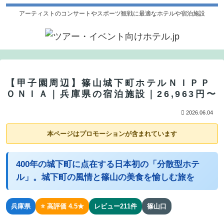
アーティストのコンサートやスポーツ観戦に最適なホテルや宿泊施設
【甲子園周辺】篠山城下町ホテルＮＩＰＰ
ＯＮＩＡ｜兵庫県の宿泊施設｜26,963円〜
2026.06.04
本ページはプロモーションが含まれています
400年の城下町に点在する日本初の「分散型ホテ
ル」。城下町の風情と篠山の美食を愉しむ旅を
兵庫県
⭐ 高評価 4.5★
レビュー211件
篠山口