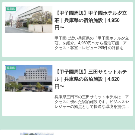
能。料金は5,800円から。
兵庫県
【甲子園周辺】甲子園ホテル夕立
荘｜兵庫県の宿泊施設｜4,950
円〜
甲子園に近い兵庫県の「甲子園ホテル夕立
荘」を紹介。4,950円〜から宿泊可能、ア
クセス・客室・レビュー289件の評価をま
とめました。記念日・接待・贅沢な旅行に
おすすめ。
兵庫県
【甲子園周辺】三田サミットホテ
ル｜兵庫県の宿泊施設｜4,620
円〜
兵庫県三田市の三田サミットホテルは、ア
クセスに優れた宿泊施設です。ビジネスや
レジャーの拠点として快適な環境を提供い
たします。最新の空室状況やプランの詳細
は、楽天トラベルのサイトにてご確認くだ
さい。