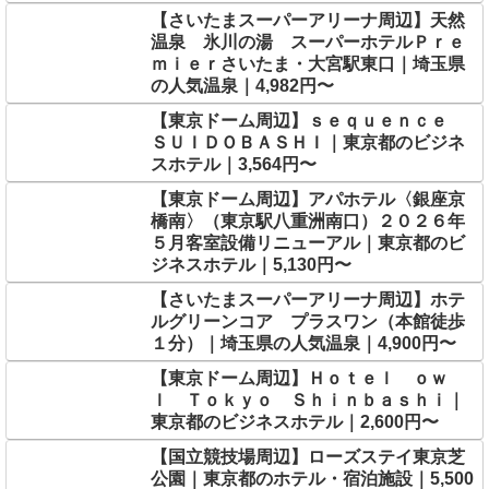
【さいたまスーパーアリーナ周辺】天然
温泉 氷川の湯 スーパーホテルＰｒｅ
ｍｉｅｒさいたま・大宮駅東口｜埼玉県
の人気温泉｜4,982円〜
【東京ドーム周辺】ｓｅｑｕｅｎｃｅ
ＳＵＩＤＯＢＡＳＨＩ｜東京都のビジネ
スホテル｜3,564円〜
【東京ドーム周辺】アパホテル〈銀座京
橋南〉（東京駅八重洲南口）２０２６年
５月客室設備リニューアル｜東京都のビ
ジネスホテル｜5,130円〜
【さいたまスーパーアリーナ周辺】ホテ
ルグリーンコア プラスワン（本館徒歩
１分）｜埼玉県の人気温泉｜4,900円〜
【東京ドーム周辺】Ｈｏｔｅｌ ｏｗ
ｌ Ｔｏｋｙｏ Ｓｈｉｎｂａｓｈｉ｜
東京都のビジネスホテル｜2,600円〜
【国立競技場周辺】ローズステイ東京芝
公園｜東京都のホテル・宿泊施設｜5,500