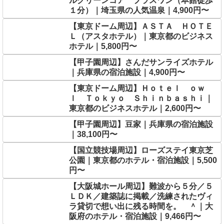
ルグリーンコア プラスワン（本館徒歩
１分）｜埼玉県の人気温泉｜4,900円〜
【東京ドーム周辺】ＡＳＴＡ ＨＯＴＥ
Ｌ（アスタホテル）｜東京都のビジネス
ホテル｜5,800円〜
【甲子園周辺】さんだサンライズホテル
｜兵庫県の宿泊施設｜4,900円〜
【東京ドーム周辺】Ｈｏｔｅｌ ｏｗ
ｌ Ｔｏｋｙｏ Ｓｈｉｎｂａｓｈｉ｜
東京都のビジネスホテル｜2,600円〜
【甲子園周辺】豆家｜兵庫県の宿泊施設
｜38,100円〜
【国立競技場周辺】ローズステイ東京芝
公園｜東京都のホテル・宿泊施設｜5,500
円〜
【大阪城ホール周辺】難波から５分／５
ＬＤＫ／建築誌に掲載／洗練されたヴィ
ラ貸切で想い出に残る時間を。 ＾｜大
阪府のホテル・宿泊施設｜9,466円〜