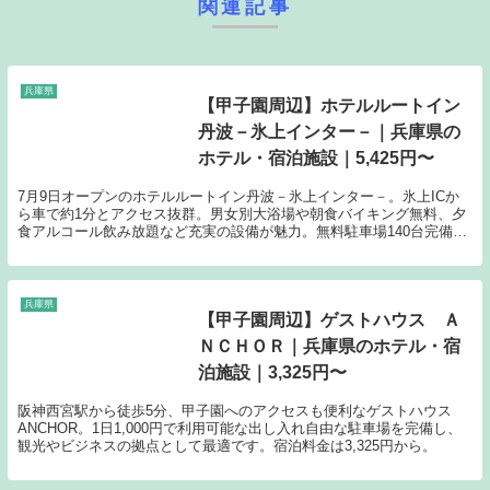
関連記事
兵庫県
【甲子園周辺】ホテルルートイン
丹波－氷上インター－｜兵庫県の
ホテル・宿泊施設｜5,425円〜
7月9日オープンのホテルルートイン丹波－氷上インター－。氷上ICか
ら車で約1分とアクセス抜群。男女別大浴場や朝食バイキング無料、夕
食アルコール飲み放題など充実の設備が魅力。無料駐車場140台完備
で、料金は5,425円から。
兵庫県
【甲子園周辺】ゲストハウス Ａ
ＮＣＨＯＲ｜兵庫県のホテル・宿
泊施設｜3,325円〜
阪神西宮駅から徒歩5分、甲子園へのアクセスも便利なゲストハウス
ANCHOR。1日1,000円で利用可能な出し入れ自由な駐車場を完備し、
観光やビジネスの拠点として最適です。宿泊料金は3,325円から。