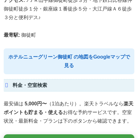
アクセス:
♪ＪＲ山手線御徒町徒歩３分・地下鉄日比谷線仲
御徒町徒歩１分・銀座線１番徒歩５分・大江戸線Ａ６徒歩
３分と便利デス♪
最寄駅:
御徒町
ホテルニューグリーン御徒町 の地図をGoogleマップで
見る
料金・空室検索
最安値は
5,000円〜
（1泊あたり）。楽天トラベルなら
楽天
ポイントも貯まる・使える
お得な予約サービスです。空室
状況・最新料金・プランは下のボタンから確認できます。