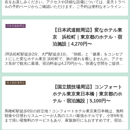
在をお楽しみください。アクセスや詳細な設備については、楽天トラベ
ルの予約ページからご確認いただけます。ご予約は便利なオンライン予
約をご利用ください。
日本武道館周辺
【日本武道館周辺】変なホテル東
京 浜松町｜東京都のホテル・宿
泊施設｜4,270円〜
JR浜松町駅徒歩2分、大門駅徒歩1分。「快眠」と「健康」をコンセプ
トにした変なホテル東京 浜松町で、旅の疲れを癒しませんか。アクセ
ス良好で観光に最適。宿泊料金は4,270円から。快適な空間をご提供し
ます。
国立競技場周辺
【国立競技場周辺】コンフォート
ホテル東京東日本橋｜東京都のホ
テル・宿泊施設｜5,100円〜
馬喰町駅徒歩0分の好立地！コンフォートホテル東京東日本橋は、無料
朝食や日替わりスムージーが人気のコスパ最強ホテルです。小学6年生
まで添い寝無料のサービスもあり、家族旅行にもおすすめです。宿泊料
金は5,100円から。