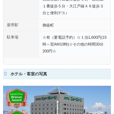
１番徒歩５分・大江戸線Ａ６徒歩３
分と便利デス♪
最寄駅
御徒町
駐車場
☆有（要電話予約）☆１泊1,600円(15
時～翌AM10時)☆その他の時間30分
200円☆
ホテル・客室の写真