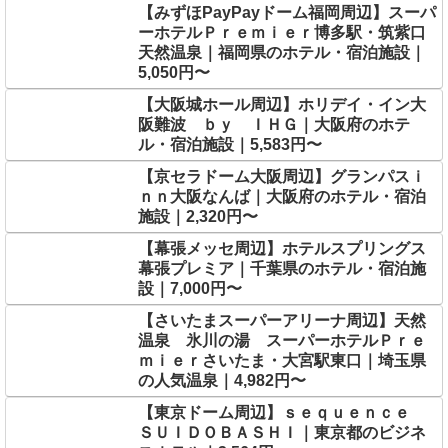
【みずほPayPayドーム福岡周辺】スーパ
ーホテルＰｒｅｍｉｅｒ博多駅・筑紫口
天然温泉｜福岡県のホテル・宿泊施設｜
5,050円〜
【大阪城ホール周辺】ホリデイ・イン大
阪難波 ｂｙ ＩＨＧ｜大阪府のホテ
ル・宿泊施設｜5,583円〜
【京セラドーム大阪周辺】グランパスｉ
ｎｎ大阪なんば｜大阪府のホテル・宿泊
施設｜2,320円〜
【幕張メッセ周辺】ホテルスプリングス
幕張プレミア｜千葉県のホテル・宿泊施
設｜7,000円〜
【さいたまスーパーアリーナ周辺】天然
温泉 氷川の湯 スーパーホテルＰｒｅ
ｍｉｅｒさいたま・大宮駅東口｜埼玉県
の人気温泉｜4,982円〜
【東京ドーム周辺】ｓｅｑｕｅｎｃｅ
ＳＵＩＤＯＢＡＳＨＩ｜東京都のビジネ