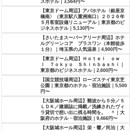
スホテル｜3,564円〜
【東京ドーム周辺】アパホテル〈銀座京
橋南〉（東京駅八重洲南口）２０２６年
５月客室設備リニューアル｜東京都のビ
ジネスホテル｜5,130円〜
【さいたまスーパーアリーナ周辺】ホテ
ルグリーンコア プラスワン（本館徒歩
１分）｜埼玉県の人気温泉｜4,900円〜
【東京ドーム周辺】Ｈｏｔｅｌ ｏｗ
ｌ Ｔｏｋｙｏ Ｓｈｉｎｂａｓｈｉ｜
東京都のビジネスホテル｜2,600円〜
【国立競技場周辺】ローズステイ東京芝
公園｜東京都のホテル・宿泊施設｜5,500
円〜
【大阪城ホール周辺】難波から５分／５
ＬＤＫ／建築誌に掲載／洗練されたヴィ
ラ貸切で想い出に残る時間を。 ＾｜大
阪府のホテル・宿泊施設｜9,466円〜
【大阪城ホール周辺】栄・響／民泊｜大