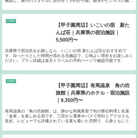
確認し、旅行のスタイルに合わせて予約が可能。観光やビジネスの拠点
としてぜひご活用ください。
兵庫県
【甲子園周辺】いこいの宿 新た
んば荘｜兵庫県の宿泊施設｜
5,500円〜
兵庫県で宿泊先をお探しなら、いこいの宿 新たんば荘がおすすめで
す。ゆったりとした時間が流れる当施設で、心地よい滞在をお楽しみく
ださい。プラン詳細は楽天トラベルの予約ページで確認可能です。
兵庫県
【甲子園周辺】有馬温泉 角の坊
旅館｜兵庫県のホテル・宿泊施設
｜9,350円〜
有馬温泉の「角の坊旅館」は、静かな和風客室で旬の懐石料理と名湯
「金泉」を楽しめる宿です。三宮から電車やバスで30分とアクセスも
良好。レビューでも評価されている落ち着いた空間で、心身ともにリフ
レッシュしませんか。1名あたり9,350円からのプランで宿泊可能です。