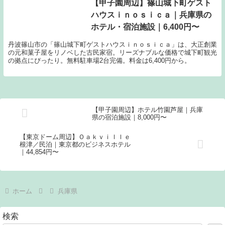
【甲子園周辺】篠山城下町ゲスト
ハウスｉｎｏｓｉｃａ｜兵庫県の
ホテル・宿泊施設｜6,400円〜
丹波篠山市の「篠山城下町ゲストハウスｉｎｏｓｉｃａ」は、大正創業
の元和菓子屋をリノベした古民家宿。リーズナブルな価格で城下町観光
の拠点にぴったり。無料駐車場2台完備。料金は6,400円から。
【甲子園周辺】ホテル竹園芦屋｜兵庫
県の宿泊施設｜8,000円〜
【東京ドーム周辺】Ｏａｋｖｉｌｌｅ
根津／民泊｜東京都のビジネスホテル
｜44,854円〜
ホーム
兵庫県
検索