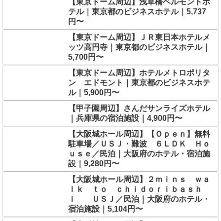
【東京ドーム周辺】浅草橋ベルモントホ
テル｜東京都のビジネスホテル｜5,737
円〜
【東京ドーム周辺】ＪＲ東日本ホテルメ
ッツ高円寺｜東京都のビジネスホテル｜
5,700円〜
【東京ドーム周辺】ホテルメトロポリタ
ン エドモント｜東京都のビジネスホテ
ル｜5,900円〜
【甲子園周辺】さんだサンライズホテル
｜兵庫県の宿泊施設｜4,900円〜
【大阪城ホール周辺】【Ｏｐｅｎ】無料
駐車場／ＵＳＪ・難波 ６ＬＤＫ Ｈｏ
ｕｓｅ／民泊｜大阪府のホテル・宿泊施
設｜9,280円〜
【大阪城ホール周辺】２ｍｉｎｓ ｗａ
ｌｋ ｔｏ ｃｈｉｄｏｒｉｂａｓｈ
ｉ ＵＳＪ／民泊｜大阪府のホテル・
宿泊施設｜5,104円〜