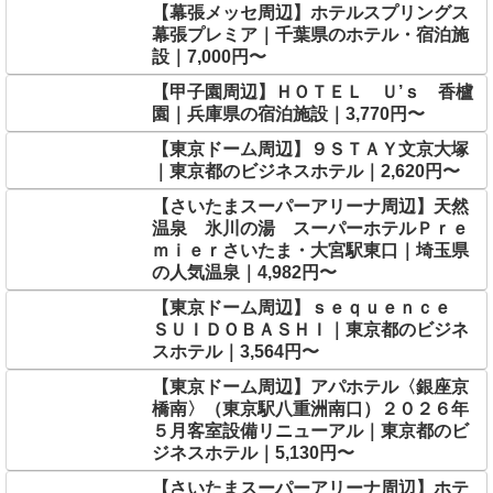
【幕張メッセ周辺】ホテルスプリングス
幕張プレミア｜千葉県のホテル・宿泊施
設｜7,000円〜
【甲子園周辺】ＨＯＴＥＬ Ｕ’ｓ 香櫨
園｜兵庫県の宿泊施設｜3,770円〜
【東京ドーム周辺】９ＳＴＡＹ文京大塚
｜東京都のビジネスホテル｜2,620円〜
【さいたまスーパーアリーナ周辺】天然
温泉 氷川の湯 スーパーホテルＰｒｅ
ｍｉｅｒさいたま・大宮駅東口｜埼玉県
の人気温泉｜4,982円〜
【東京ドーム周辺】ｓｅｑｕｅｎｃｅ
ＳＵＩＤＯＢＡＳＨＩ｜東京都のビジネ
スホテル｜3,564円〜
【東京ドーム周辺】アパホテル〈銀座京
橋南〉（東京駅八重洲南口）２０２６年
５月客室設備リニューアル｜東京都のビ
ジネスホテル｜5,130円〜
【さいたまスーパーアリーナ周辺】ホテ