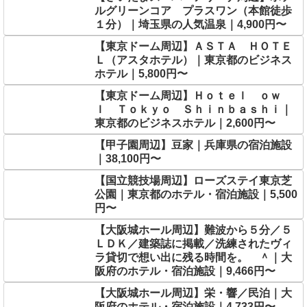
ルグリーンコア プラスワン（本館徒歩
１分）｜埼玉県の人気温泉｜4,900円〜
【東京ドーム周辺】ＡＳＴＡ ＨＯＴＥ
Ｌ（アスタホテル）｜東京都のビジネス
ホテル｜5,800円〜
【東京ドーム周辺】Ｈｏｔｅｌ ｏｗ
ｌ Ｔｏｋｙｏ Ｓｈｉｎｂａｓｈｉ｜
東京都のビジネスホテル｜2,600円〜
【甲子園周辺】豆家｜兵庫県の宿泊施設
｜38,100円〜
【国立競技場周辺】ローズステイ東京芝
公園｜東京都のホテル・宿泊施設｜5,500
円〜
【大阪城ホール周辺】難波から５分／５
ＬＤＫ／建築誌に掲載／洗練されたヴィ
ラ貸切で想い出に残る時間を。 ＾｜大
阪府のホテル・宿泊施設｜9,466円〜
【大阪城ホール周辺】栄・響／民泊｜大
阪府のホテル・宿泊施設｜4,733円〜